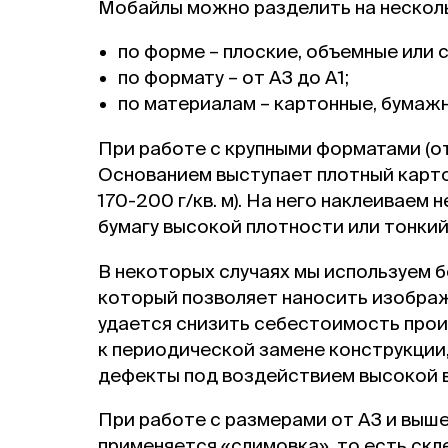
Мобайлы можно разделить на несколь
по форме – плоские, объемные или 
по формату – от А3 до А1;
по материалам – картонные, бумаж
При работе с крупными форматами (от
Основанием выступает плотный карто
170-200 г/кв. м). На него наклеиваем
бумагу высокой плотности или тонкий
В некоторых случаях мы используем б
который позволяет наносить изображ
удается снизить себестоимость прои
к периодической замене конструкции,
дефекты под воздействием высокой 
При работе с размерами от А3 и выш
применяется «слимовка», то есть ск