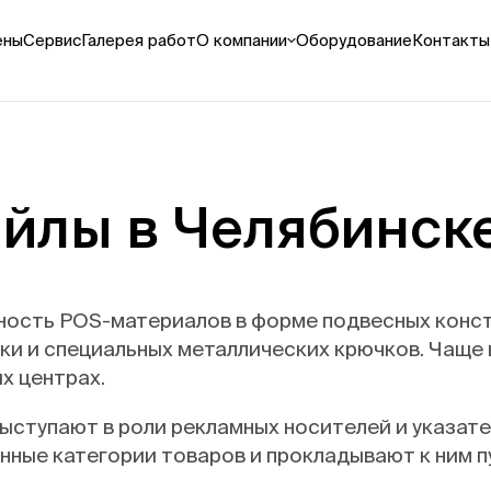
ены
Сервис
Галерея работ
О компании
Оборудование
Контакты
териалы
Оплата и доставка
Реквизиты
и
Как мы работаем
Выполненные проекты
 / дисплеи
Видео
сы
Вакансии
йлы в Челябинск
аннеры
ые декорации
ть все
рная УФ-печать
ность POS-материалов в форме подвесных конст
и и специальных металлических крючков. Чаще 
ть на пластике
х центрах.
 на пенокартоне
 на картоне
ступают в роли рекламных носителей и указате
 на ПЭТ
нные категории товаров и прокладывают к ним п
ть все