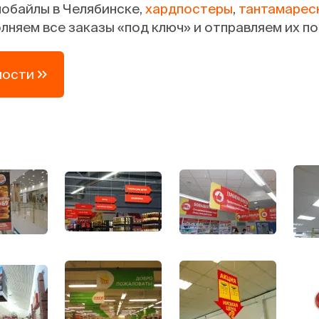
мобайлы в Челябинске,
хардпостеры
,
тантамарес
няем все заказы «под ключ» и отправляем их по
мости