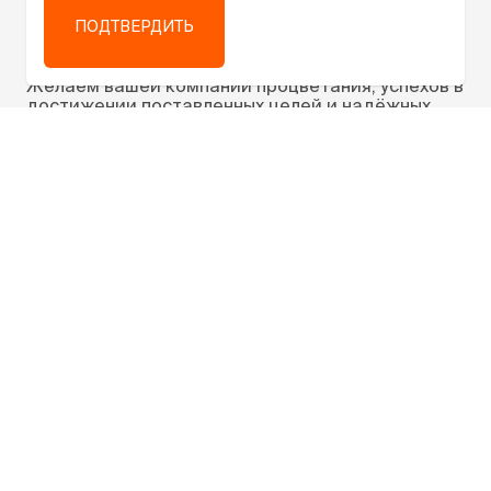
отнеслась к поставленной задаче, всегда была
ПОДТВЕРДИТЬ
на связи и максимально быстро реагировала на
меняющиеся обстоятельства!
Желаем вашей компании процветания, успехов в
достижении поставленных целей и надёжных
партнёров!
Надеемся на дальнейшее сотрудничество!
Азаров С.И.
,
Генеральный директор ООО «ТД
АВТОПРОФИ»
КЛИЕНТУ
Услуги
Цены
О нас
Наше оборудование