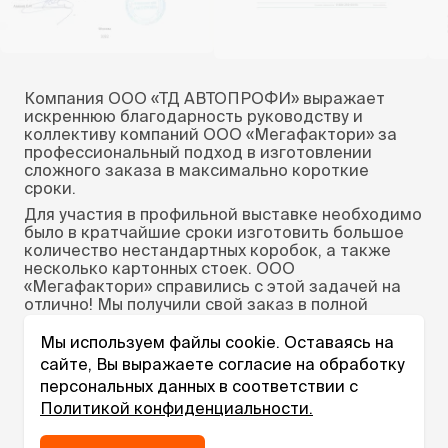
Компания ООО «ТД АВТОПРОФИ» выражает
искреннюю благодарность руководству и
коллективу компаний ООО «Мегафактори» за
профессиональный подход в изготовлении
сложного заказа в максимально короткие
сроки.
Для участия в профильной выставке необходимо
было в кратчайшие сроки изготовить большое
количество нестандартных коробок, а также
несколько картонных стоек. ООО
«Мегафактори» справились с этой задачей на
отлично! Мы получили свой заказ в полной
комплектации раньше назначенного срока!
Мы используем файлы cookie. Оставаясь на
Благодаря этому мы прекрасно отработали
сайте, Вы выражаете согласие на обработку
выставку, получили максимально положительные
отзывы и подписали несколько контрактов на
персональных данных в соответствии с
сотрудничество.
Политикой конфиденциальности.
Особую благодарность выражаем менеджеру
Ладе Калининой, которая ответственно